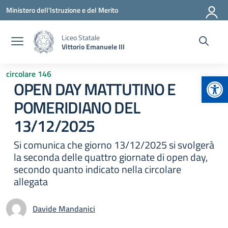
Vai ai contenuti
Vai al menu di navigazione
Vai al footer
Ministero dell'Istruzione e del Merito
Liceo Statale
Vittorio Emanuele III
circolare 146
Apr
OPEN DAY MATTUTINO E
POMERIDIANO DEL
13/12/2025
Si comunica che giorno 13/12/2025 si svolgerà
la seconda delle quattro giornate di open day,
secondo quanto indicato nella circolare
allegata
Davide Mandanici