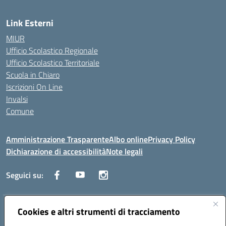
Link Esterni
MIUR
Ufficio Scolastico Regionale
Ufficio Scolastico Territoriale
Scuola in Chiaro
Iscrizioni On Line
Invalsi
Comune
Amministrazione Trasparente
Albo online
Privacy Policy
Dichiarazione di accessibilità
Note legali
Seguici su:
Indirizzo:
Cookies e altri strumenti di tracciamento
Via Trieste, 43 – 98066 Patti (ME)
Centralino:
094121409
Email:
mepc060006@istruzione.it