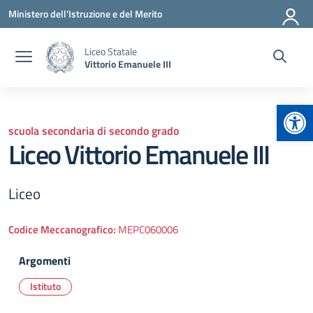
Vai ai contenuti
Vai al menu di navigazione
Vai al footer
Ministero dell'Istruzione e del Merito
Liceo Statale
Vittorio Emanuele III
Apr
scuola secondaria di secondo grado
Liceo Vittorio Emanuele III
Liceo
Codice Meccanografico:
MEPC060006
Argomenti
Istituto