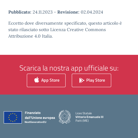
Pubblicato:
24.11.2023
-
Revisione:
02.04.2024
Eccetto dove diversamente specificato, questo articolo è
stato rilasciato sotto Licenza Creative Commons
Attribuzione 4.0 Italia.
Scarica la nostra app ufficiale su:
App Store
Play Store
Liceo Statale
Vittorio Emanuele III
Patti (ME)
— Visita la pagina iniziale della scuola