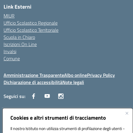
Link Esterni
MIUR
Ufficio Scolastico Regionale
Ufficio Scolastico Territoriale
Scuola in Chiaro
Iscrizioni On Line
Invalsi
Comune
Amministrazione Trasparente
Albo online
Privacy Policy
Dichiarazione di accessibilità
Note legali
Seguici su:
Indirizzo:
Cookies e altri strumenti di tracciamento
Via Trieste, 43 – 98066 Patti (ME)
Centralino:
094121409
Email:
mepc060006@istruzione.it
Il nostro Istituto non utilizza strumenti di profilazione degli utenti -
Posta elettronica certificata (PEC):
mepc060006@pec.istruzione.it