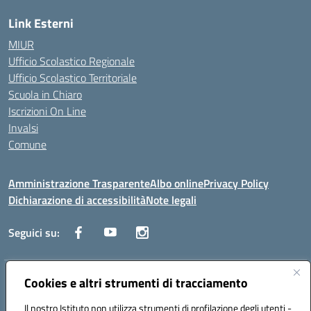
Link Esterni
MIUR
Ufficio Scolastico Regionale
Ufficio Scolastico Territoriale
Scuola in Chiaro
Iscrizioni On Line
Invalsi
Comune
Amministrazione Trasparente
Albo online
Privacy Policy
Dichiarazione di accessibilità
Note legali
Seguici su:
Indirizzo:
Cookies e altri strumenti di tracciamento
Via Trieste, 43 – 98066 Patti (ME)
Centralino:
094121409
Email:
mepc060006@istruzione.it
Il nostro Istituto non utilizza strumenti di profilazione degli utenti -
Posta elettronica certificata (PEC):
mepc060006@pec.istruzione.it