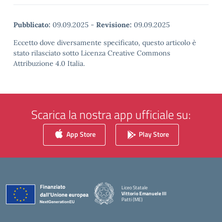
Pubblicato:
09.09.2025
-
Revisione:
09.09.2025
Eccetto dove diversamente specificato, questo articolo è
stato rilasciato sotto Licenza Creative Commons
Attribuzione 4.0 Italia.
Scarica la nostra app ufficiale su:
App Store
Play Store
Liceo Statale
Vittorio Emanuele III
Patti (ME)
— Visita la pagina iniziale della scuola