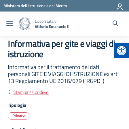
Vai ai contenuti
Vai al menu di navigazione
Vai al footer
Ministero dell'Istruzione e del Merito
Liceo Statale
Vittorio Emanuele III
Informativa per gite e viaggi di
Apr
istruzione
Informativa per il trattamento dei dati
personali GITE E VIAGGI DI ISTRUZIONE ex art.
13 Regolamento UE 2016/679 (“RGPD”)
Stampa / Condividi
Tipologia
Privacy