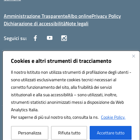
Amministrazione Trasparente
Albo online
Privacy Policy
Dichiarazione di accessibilità
Note legali
Seguici su:
Indirizzo:
Cookies e altri strumenti di tracciamento
Via Trieste, 43 – 98066 Patti (ME)
Centralino:
094121409
Email:
mepc060006@istruzione.it
Il nostro Istituto non utilizza strumenti di profilazione degli utenti -
Posta elettronica certificata (PEC):
mepc060006@pec.istruzione.it
sono utilizzati esclusivamente cookies tecnici necessari al
Codice fiscale: 86000610831
corretto funzionamento del sito, alla fruibilità dei servizi
Codice meccanografico:
MEPC060006
istituzionali e alla sua accessibilità – sono utilizzati, inoltre,
strumenti statistici anonimizzati messi a disposizione da Web
Analytics Italia.
Hosting & Powered by 3D Solution S.r.l.
Per saperne di più sul nostro sito, consulta la ns.
Cookie Policy.
Concept & Design by Designers Italia
Personalizza
Rifiuta tutto
Accettare tutto