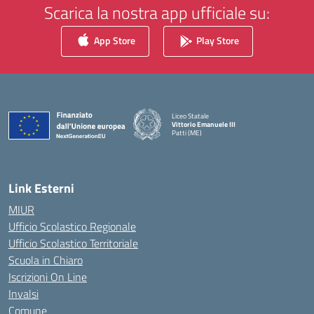
Scarica la nostra app ufficiale su:
App Store
Play Store
Liceo Statale
Vittorio Emanuele III
Patti (ME)
— Visita la pagina iniziale della scuola
Link Esterni
MIUR
Ufficio Scolastico Regionale
Ufficio Scolastico Territoriale
Scuola in Chiaro
Iscrizioni On Line
Invalsi
Comune