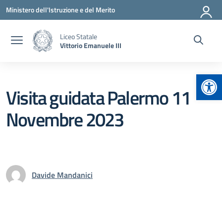
Vai ai contenuti
Vai al menu di navigazione
Vai al footer
Ministero dell'Istruzione e del Merito
Liceo Statale
Vittorio Emanuele III
Apr
Visita guidata Palermo 11
Novembre 2023
Davide Mandanici